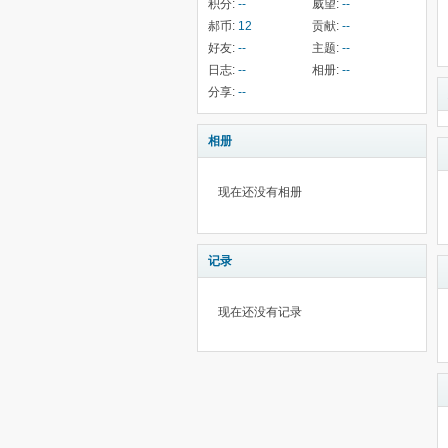
积分:
--
威望:
--
郝币:
12
贡献:
--
好友:
--
主题:
--
日志:
--
相册:
--
分享:
--
相册
现在还没有相册
记录
现在还没有记录