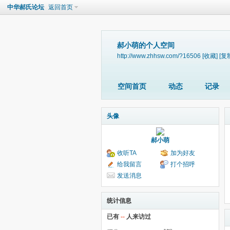
中华郝氏论坛
返回首页
郝小萌的个人空间
http://www.zhhsw.com/?16506
[收藏]
[复
空间首页
动态
记录
头像
郝小萌
收听TA
加为好友
给我留言
打个招呼
发送消息
统计信息
已有
--
人来访过