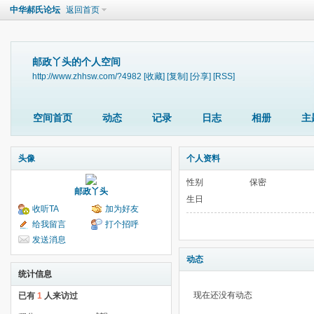
中华郝氏论坛
返回首页
邮政丫头的个人空间
http://www.zhhsw.com/?4982
[收藏]
[复制]
[分享]
[RSS]
空间首页
动态
记录
日志
相册
主
头像
个人资料
性别
保密
邮政丫头
生日
收听TA
加为好友
给我留言
打个招呼
发送消息
动态
统计信息
现在还没有动态
已有
1
人来访过