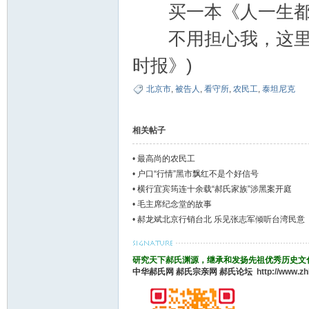
买一本《人一生都要
不用担心我，这里一
时报》)
北京市
,
被告人
,
看守所
,
农民工
,
泰坦尼克
相关帖子
•
最高尚的农民工
•
户口“行情”黑市飘红不是个好信号
•
横行宜宾筠连十余载“郝氏家族”涉黑案开庭
•
毛主席纪念堂的故事
•
郝龙斌北京行销台北 乐见张志军倾听台湾民意
研究天下郝氏渊源，继承和发扬先祖优秀历史文
中华郝氏网
郝氏宗亲网
郝氏论坛
http://www.z