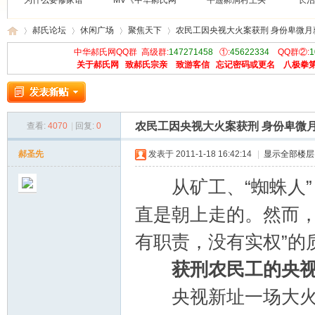
为什么要修家谱
MV《中华郝氏网
平遥郝洞村王买
长治
郝氏论坛
休闲广场
聚焦天下
农民工因央视大火案获刑 身份卑微月薪
中华郝氏网QQ群 高级群:
147271458
①:
45622334
QQ群②:
1
关于郝氏网
致郝氏宗亲
致游客信
忘记密码或更名
八极拳
中
»
›
›
›
农民工因央视大火案获刑 身份卑微月
查看:
4070
|
回复:
0
郝圣先
发表于 2011-1-18 16:42:14
|
显示全部楼层
从矿工、“蜘蛛人”
直是朝上走的。然而，
华
有职责，没有实权”的
获刑农民工的央
央视新址一场大火，