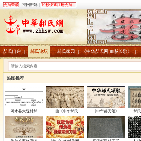
会员登录
|
找回密码
|
10秒快速注册会员！
郝氏门户
郝氏论坛
郝氏家园
《中华郝氏网·血脉长歌》
|
|
|
|
热图推荐
沂水县大院村郝
一曲《中华郝氏
《中华郝氏颂》
郝氏