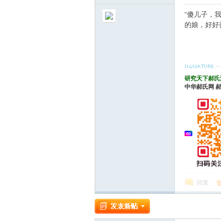
“傻儿子，
论
的娘，好好
研究天下郝氏
中华郝氏网
坛
回复