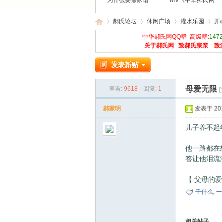
为什么要修家谱
MV《中华郝氏网
郝氏论坛
休闲广场
灌水乐园
开
中华郝氏网QQ群 高级群:
147
关于郝氏网
致郝氏宗亲
致
中
»
›
›
›
母爱无限
查看:
9618
|
回复:
1
郝家明
发表于 2012
儿子养不起
他一路都在
答让他泪流满
华
【 父母的
干什么
,
一
相关帖子