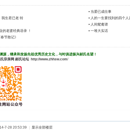
•
当爱已成往事
，我生君已老 转
•
人的一生要找到的四个人
•
人间鸳鸯谱
业的老婆经典语录 ！
•
一堆大实话
《春节散记》
渊源，继承和发扬先祖优秀历史文化，与时俱进振兴郝氏名望！
郝氏宗亲网
郝氏论坛
http://www.zhhsw.com
/
-7-28 20:53:39
|
显示全部楼层