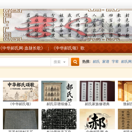
《中华郝氏网·血脉长歌》
《中华郝氏颂》歌
|
热搜:
郝氏
家谱
字辈
郝氏网
搜索
搜
索
《中华郝氏颂》
郝氏宗谱续修工
郝氏家族修谱典
致郝