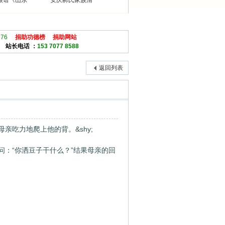
族谱《山东
安庆郝氏家族清
876
捐助功德榜
捐助网站
站长电话 ：
153 7077 8588
返回列表
吃力地爬上他的背。&shy;
：“你洒豆子干什么？”结果母亲的回