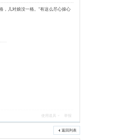
格，儿对娘没一格。”有这么尽心操心
使用道具
举报
返回列表