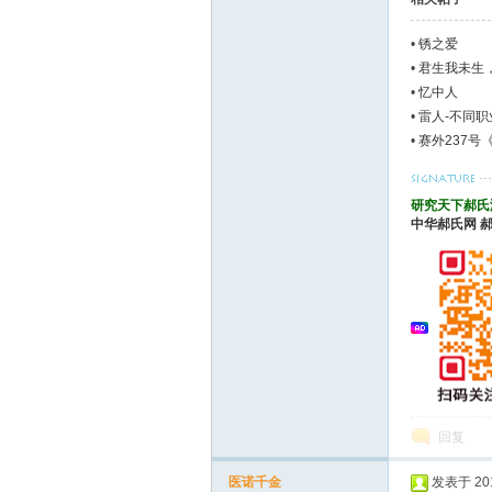
•
锈之爱
•
君生我未生
郝
•
忆中人
•
雷人-不同职
•
赛外237号
研究天下郝氏
中华郝氏网
氏
回复
医诺千金
发表于 2014