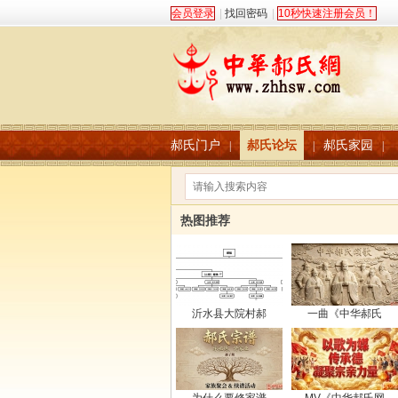
会员登录
|
找回密码
|
10秒快速注册会员！
郝氏门户
郝氏论坛
郝氏家园
|
|
|
热图推荐
沂水县大院村郝
一曲《中华郝氏