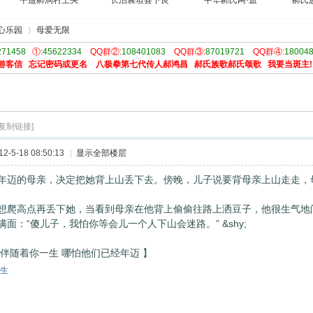
平遥郝洞村王买
长治襄垣县下良
中华郝氏网·血
郝氏
心乐园
母爱无限
271458
①:
45622334
QQ群②:
108401083
QQ群③:
87019721
QQ群④:
18004
游客信
忘记密码或更名
八极拳第七代传人郝鸿昌
郝氏族歌郝氏颂歌
我要当斑主!
›
[复制链接]
-5-18 08:50:13
|
显示全部楼层
年迈的母亲，决定把她背上山丢下去。傍晚，儿子说要背母亲上山走走，母亲
想爬高点再丢下她，当看到母亲在他背上偷偷往路上洒豆子，他很生气地问
面：“傻儿子，我怕你等会儿一个人下山会迷路。” &shy;
爱伴随着你一生 哪怕他们已经年迈 】
生