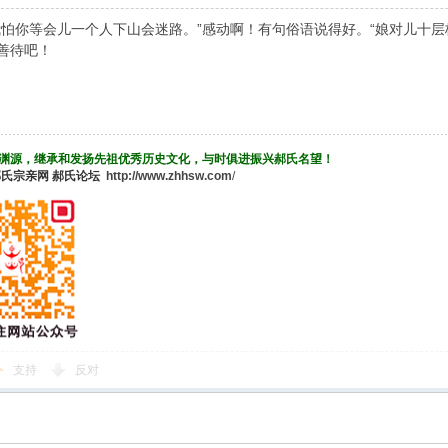
我怕你等会儿一个人下山会迷路。”感动啊！有句俗语说得好。“娘对儿十层
善待吧！
渊源，继承和发扬先祖优秀历史文化，与时俱进振兴郝氏名望！
郝氏宗亲网
郝氏论坛
http://www.zhhsw.com
/
支持
反对