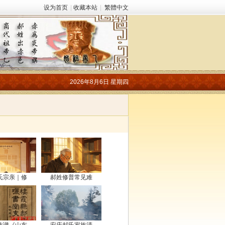
设为首页
|
收藏本站
|
繁體中文
2026年8月6日 星期四
氏宗亲｜修
郝姓修普常见难