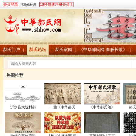
会员登录
|
找回密码
|
10秒快速注册会员！
郝氏门户
郝氏论坛
郝氏家园
《中华郝氏网·血脉长歌》
|
|
|
|
热图推荐
沂水县大院村郝
一曲《中华郝氏
《中华郝氏颂》
郝氏