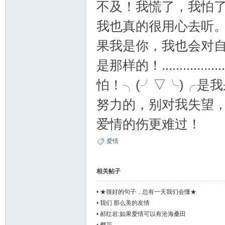
不及！我慌了，我怕
我也真的很用心去听
郝
果我是你，我也会对
是那样的！.............
怕！╮(╯▽╰)╭是
努力的，别对我失望
爱情的伤更难过！
氏
爱情
相关帖子
•
★很好的句子，总有一天我们会懂★
•
我们 那么美的友情
•
郝红岩:如果爱情可以有沧海桑田