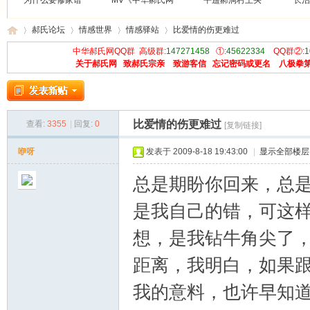
为什么要修家谱
MV《中华郝氏网
平遥郝洞村王买
长治
郝氏论坛
情感世界
情感驿站
比爱情的伤更难过
中华郝氏网QQ群 高级群:
147271458
①:
45622334
QQ群②:
1
关于郝氏网
致郝氏宗亲
致游客信
忘记密码或更名
八极拳
中
»
›
›
›
比爱情的伤更难过
查看:
3355
|
回复:
0
[复制链接]
咿呀
发表于 2009-8-18 19:43:00
|
显示全部楼层
总是期盼你回来，总
是我自己的错，可这
华
想，是我钻牛角尖了
距离，我明白，如果跟不
我的意料，也许早知