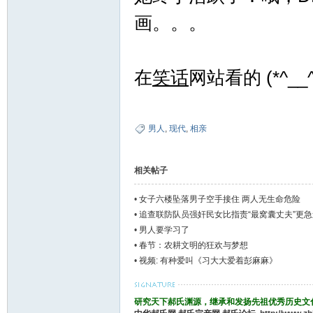
画。。。
论
在
笑话
网站看的 (*^__
男人
,
现代
,
相亲
坛
相关帖子
•
女子六楼坠落男子空手接住 两人无生命危险
•
追查联防队员强奸民女比指责“最窝囊丈夫”更急
•
男人要学习了
•
春节：农耕文明的狂欢与梦想
•
视频: 有种爱叫《习大大爱着彭麻麻》
研究天下郝氏渊源，继承和发扬先祖优秀历史文