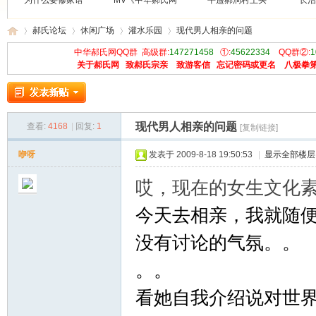
为什么要修家谱
MV《中华郝氏网
平遥郝洞村王买
长治
郝氏论坛
休闲广场
灌水乐园
现代男人相亲的问题
中华郝氏网QQ群 高级群:
147271458
①:
45622334
QQ群②:
1
关于郝氏网
致郝氏宗亲
致游客信
忘记密码或更名
八极拳
中
»
›
›
›
现代男人相亲的问题
查看:
4168
|
回复:
1
[复制链接]
咿呀
发表于 2009-8-18 19:50:53
|
显示全部楼层
哎，现在的女生文化
今天去相亲，我就随
华
没有讨论的气氛。。
。。
看她自我介绍说对世