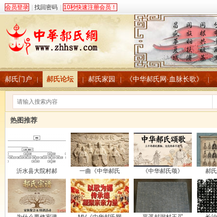
会员登录
|
找回密码
|
10秒快速注册会员！
郝氏门户
郝氏论坛
郝氏家园
《中华郝氏网·血脉长歌》
|
|
|
|
热图推荐
沂水县大院村郝
一曲《中华郝氏
《中华郝氏颂》
郝氏