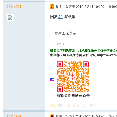
23114284
楼主
|
发表于 2013-2-24 14:04:00
|
显示
回复
2#
郝圣先
谢谢圣先宗亲
研究天下郝氏渊源，继承和发扬先祖优秀历史文
中华郝氏网
郝氏宗亲网
郝氏论坛
http://www.z
回复
支持
反对
23114284
楼主
|
发表于 2013-9-11 16:50:26
|
显示