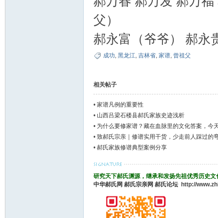
郝万春 郝万发 郝万福
论
父）
郝永富（爷爷） 郝永
成功
,
黑龙江
,
吉林省
,
家谱
,
曾祖父
相关帖子
•
家谱凡例的重要性
坛
•
山西吕梁石楼县郝氏家族史迹浅析
•
为什么要修家谱？藏在血脉里的文化答案，今
•
致郝氏宗亲｜修谱实用干货，少走前人踩过的
•
郝氏家族修谱典型案例分享
研究天下郝氏渊源，继承和发扬先祖优秀历史文
中华郝氏网
郝氏宗亲网
郝氏论坛
http://www.z