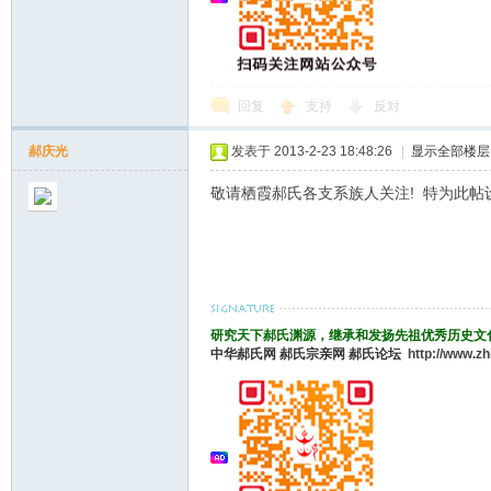
回复
支持
反对
郝庆光
发表于 2013-2-23 18:48:26
|
显示全部楼层
敬请栖霞郝氏各支系族人关注! 特为此帖设置3个
研究天下郝氏渊源，继承和发扬先祖优秀历史文
中华郝氏网
郝氏宗亲网
郝氏论坛
http://www.z