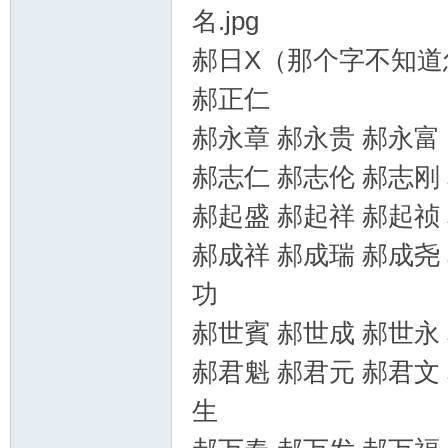
郝日X（那个字不知道
郝
郝正仁
郝永章 郝永贵 郝永富
郝志仁 郝志伦 郝志刚
郝起盛 郝起祥 郝起祯
郝成祥 郝成瑞 郝成尧
氏
功
郝世賓 郝世成 郝世永
郝君魁 郝君元 郝君文
生