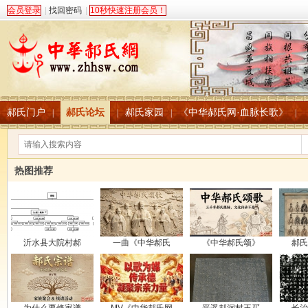
会员登录
|
找回密码
|
10秒快速注册会员！
郝氏门户
郝氏论坛
郝氏家园
《中华郝氏网·血脉长歌》
|
|
|
|
热图推荐
沂水县大院村郝
一曲《中华郝氏
《中华郝氏颂》
郝氏