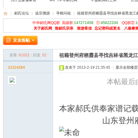
为什么要修家谱
MV《中华郝氏网
平遥郝洞村王买
长治
郝氏论坛
追宗溯源
寻根问祖
祖籍登州府栖霞县寻找吉林省黑龙江
中华郝氏网QQ群 高级群:
147271458
①:
45622334
QQ群②:
1
关于郝氏网
致郝氏宗亲
致游客信
忘记密码或更名
八极拳
中
»
›
›
›
祖籍登州府栖霞县寻找吉林省黑龙江
查看:
81022
|
回复:
52
23114284
发表于 2013-2-19 21:35:45
|
显示全部楼层
本帖最后由 
华
本家郝氏供奉家谱记
山东登州府