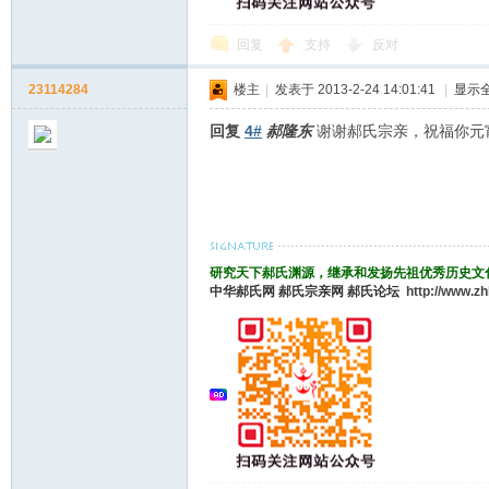
回复
支持
反对
23114284
楼主
|
发表于 2013-2-24 14:01:41
|
显示
回复
4#
郝隆东
谢谢郝氏宗亲，祝福你元
研究天下郝氏渊源，继承和发扬先祖优秀历史文
中华郝氏网
郝氏宗亲网
郝氏论坛
http://www.z