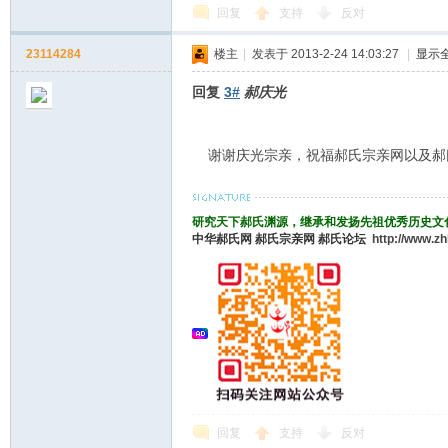
回复
支持
反对
23114284
楼主
|
发表于 2013-2-24 14:03:27
|
显示
回复
3#
郝庆光
谢谢庆光宗亲，祝福郝氏宗亲网以及郝
研究天下郝氏渊源，继承和发扬先祖优秀历史文
中华郝氏网
郝氏宗亲网
郝氏论坛
http://www.z
回复
支持
反对