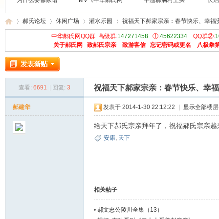
为什么要修家谱
MV《中华郝氏网
平遥郝洞村王买
长治
郝氏论坛
休闲广场
灌水乐园
祝福天下郝家宗亲：春节快乐、幸福
中华郝氏网QQ群 高级群:
147271458
①:
45622334
QQ群②:
1
关于郝氏网
致郝氏宗亲
致游客信
忘记密码或更名
八极拳
中
»
›
›
›
祝福天下郝家宗亲：春节快乐、幸福
查看:
6691
|
回复:
3
郝建华
发表于 2014-1-30 22:12:22
|
显示全部楼层
给天下郝氏宗亲拜年了，祝福郝氏宗亲越
安康
,
天下
华
相关帖子
•
郝文忠公陵川全集（13）