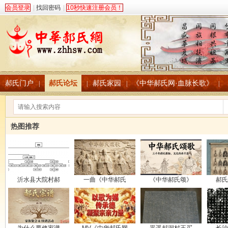
会员登录
|
找回密码
|
10秒快速注册会员！
郝氏门户
郝氏论坛
郝氏家园
《中华郝氏网·血脉长歌》
|
|
|
|
热图推荐
沂水县大院村郝
一曲《中华郝氏
《中华郝氏颂》
郝氏