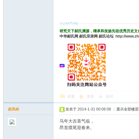
论
研究天下郝氏渊源，继承和发扬先祖优秀历史文
中华郝氏网
郝氏宗亲网
郝氏论坛
http://www.z
坛
回复
支持
反对
郝凤岭
发表于 2014-1-31 00:06:08
|
显示全部楼层
马年大吉喜气临，
昂首摆尾迎春来。