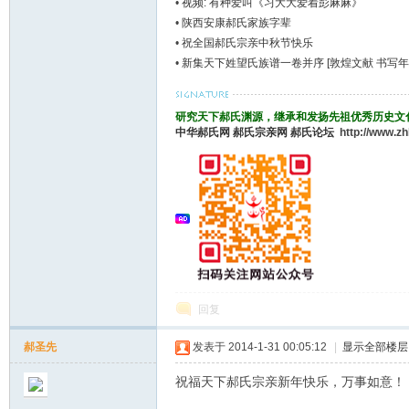
•
视频: 有种爱叫《习大大爱着彭麻麻》
•
陕西安康郝氏家族字辈
•
祝全国郝氏宗亲中秋节快乐
•
新集天下姓望氏族谱一卷并序 [敦煌文献 书写年
郝
研究天下郝氏渊源，继承和发扬先祖优秀历史文
中华郝氏网
郝氏宗亲网
郝氏论坛
http://www.z
氏
回复
郝圣先
发表于 2014-1-31 00:05:12
|
显示全部楼层
祝福天下郝氏宗亲新年快乐，万事如意！