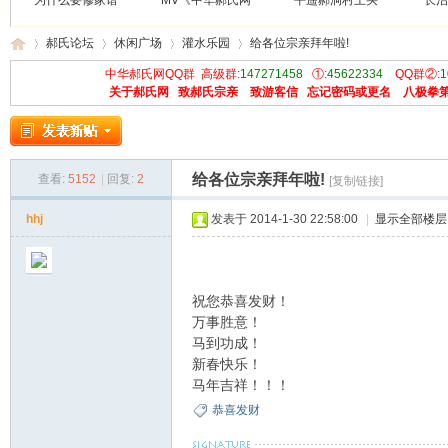
为什么要修家谱
MV《中华郝氏网
平遥郝洞村王买
长治
郝氏论坛
休闲广场
灌水乐园
给各位宗亲拜年啦!
中华郝氏网QQ群 高级群:
147271458
①:
45622334
QQ群②:
1
关于郝氏网
致郝氏宗亲
致游客信
忘记密码或更名
八极拳
中
»
›
›
›
给各位宗亲拜年啦!
查看:
5152
|
回复:
2
[复制链接]
hhj
发表于 2014-1-30 22:58:00
|
显示全部楼层
祝您恭喜发财！
万事胜意！
华
马到功成！
新春快乐！
马年吉祥！！！
恭喜发财