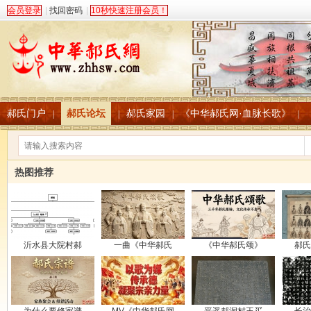
会员登录
|
找回密码
|
10秒快速注册会员！
郝氏门户
郝氏论坛
郝氏家园
《中华郝氏网·血脉长歌》
|
|
|
|
热图推荐
沂水县大院村郝
一曲《中华郝氏
《中华郝氏颂》
郝氏