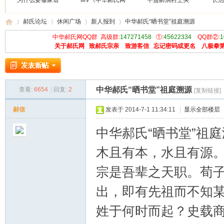
为什么要修家谱
MV《中华郝氏网
平遥郝洞村王买
长治
郝氏论坛
休闲广场
新人报到
中华郝氏“晒书堂”祖庭溯源
中华郝氏网QQ群 高级群:
147271458
①:
45622334
QQ群②:
1
关于郝氏网
致郝氏宗亲
致游客信
忘记密码或更名
八极拳
中
»
›
›
›
中华郝氏“晒书堂”祖庭溯源
查看:
6654
|
回复:
2
[复制链接]
郝信
发表于 2014-7-1 11:34:11
|
显示全部楼层
中华郝氏“晒书堂”祖
木且有本，水且有源
华
宗是吾辈之天职。荀子
出，即有先祖而不知某
姓于何时而起？史载