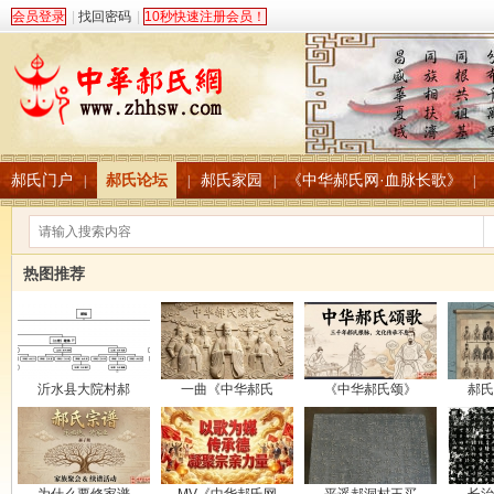
会员登录
|
找回密码
|
10秒快速注册会员！
郝氏门户
郝氏论坛
郝氏家园
《中华郝氏网·血脉长歌》
|
|
|
|
热图推荐
沂水县大院村郝
一曲《中华郝氏
《中华郝氏颂》
郝氏