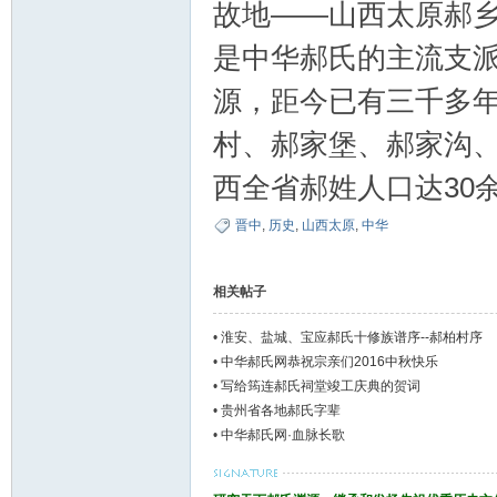
故地——山西太原郝
是中华郝氏的主流支
郝
源，距今已有三千多
村、郝家堡、郝家沟
西全省郝姓人口达30
晋中
,
历史
,
山西太原
,
中华
相关帖子
氏
•
淮安、盐城、宝应郝氏十修族谱序--郝柏村序
•
中华郝氏网恭祝宗亲们2016中秋快乐
•
写给筠连郝氏祠堂竣工庆典的贺词
•
贵州省各地郝氏字辈
•
中华郝氏网·血脉长歌