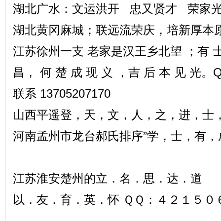
湖北广水：文运洪开 忠又贤才 荣家
湖北黄冈麻城；联远流荣庆，培新厚本
江苏徐州一支 老家是汉王乡北望 ；有 士 震
昌， 何 楚 成 现 义 ，吉 后 本 见 光。QQ
联系 13705207170
山西平遥登，天，文，人，之，进，士
河南孟州市龙台郝氏排序”学，士，有，
江苏淮安楚州的立．名．思．达．道
以．友．育．英．怀 ＱＱ：４２１５０