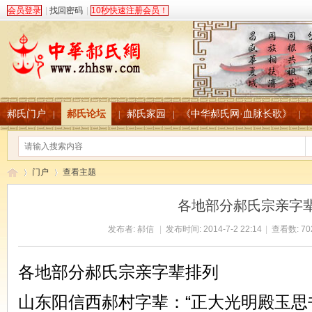
会员登录
|
找回密码
|
10秒快速注册会员！
郝氏门户
郝氏论坛
郝氏家园
《中华郝氏网·血脉长歌》
|
|
|
|
门户
查看主题
各地部分郝氏宗亲字
发布者:
郝信
|
发布时间: 2014-7-2 22:14
|
查看数: 70
中
›
›
各地部分郝氏宗亲字辈排列
山东阳信西郝村字辈：“正大光明殿玉思