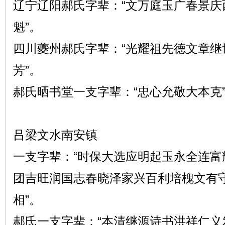
辽宁辽阳郝氏字辈：“文万庭玉广春景
氏
魁”。
四川夔州郝氏字辈：“光耀祖先德文章
芳”。
郝氏晒书堂一支字辈：“忠心允敬大本克
论
吕梁文水南安镇
一支字辈：“时保大选应明起玉永全连富
团吉旺润国志春晓泽家兴百利培槐文有
相”。
郝氏一支字辈：“本清继源诗书洪祥仁义
坛