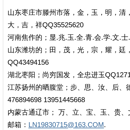
山东枣庄市滕州市落，金，玉，明，清
大，吉，祥QQ35525620
河南焦作的；显.兆.玉.全.青.会.学.文.士.生
山东潍坊的；田，茂，光，宗，耀，廷
QQ43494156
湖北枣阳；尚穷国发，全忠进玉QQ12714
江苏扬州的晒腹堂；步、思、汝、后、德
476894698 13951445668
内蒙古通辽市； 万、立、宝、玉、贵、
邮箱：
LN19830715@163.COM
.