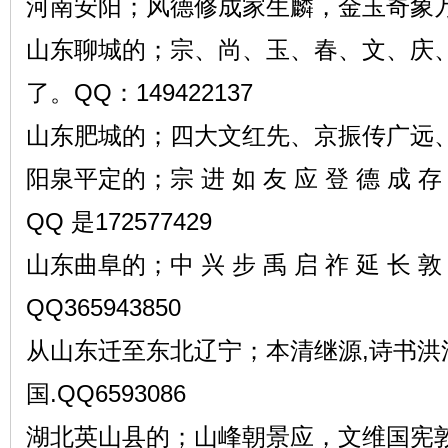
河南安阳；风德修成家生麟，金玉奇象
山东聊城的；宗、尚、玉、春、文、庆
了。QQ：149422137
山东肥城的；四大文红先、京振传广远
阳泉平定的；宗 进 如 友 应 登 德 成 存 
QQ 是172577429
山东曲阜的；中 兴 步 禹 启 祚 延 长 敦 
QQ365943850
从山东迁至东北辽宁；本清继源,诗书洪洋
国.QQ6593086
湖北英山县的；山峰朝景应，文维国宪