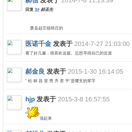
郝信
发表于
2014-7-8 11:23:39
回复
3#
郝圣先
萧县赵庄镇韩庄的
医诺千金
发表于
2014-7-27 21:03:00
看了好几遍，很喜欢这篇。总想寻得自己的近派
郝金良
发表于
2015-1-30 16:14:05
” 松 林 昌 冒 秀 齐 君 平“是哪支的辈字
hjp
发表于
2015-3-8 16:57:55
顶起来