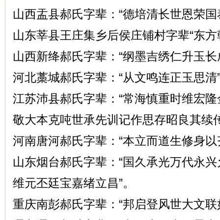
山西盂县郝氏字辈：“德培清长世恩荣国
山东莘县王庄集乡后侯庄铺村字辈“东方
华
山西新绛郝氏字辈：“纲墨吉绣仁升玉长
河北藁城郝氏字辈：“从文鸣连正玉思清
江苏沛县郝氏字辈：“常海慎重时维宏
敬大本克吨世承先训记作思存昭良其续传
河南唐河郝氏字辈：“本立而道生修身以
郝
山东烟台郝氏字辈：“国久承光万代永
维元丕廷宝嘉绪立昌”。
重庆南彭郝氏字辈：“邦启登风世大文联