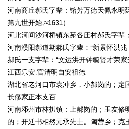
河南商丘郝氏字辈：镕芳万德天佩永明
第九世开始,≈1631）
河北河间沙河桥镇东苑各庄村郝氏字辈：
河南濮阳郝道期郝氏字辈：“新景怀洪兆 
郝氏一支字辈：“文运洪开钟毓贤才荣家
江西乐安.官清明自安祖德
湖北省老河口市袁冲乡，小郝岗的；定
长俢家正本支百
河南邓州市林扒镇；上郝岗的；玉友修
的；开廷书相然元承先士。陶营乡；克玉