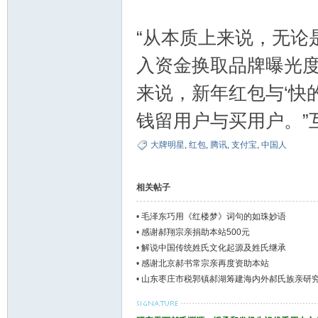
“从本质上来说，无论
入资金换取品牌曝光
来说，新年红包与‘快
钱留用户与买用户。”
大牌明星
,
红包
,
腾讯
,
支付宝
,
中国人
相关帖子
•
毛泽东巧用《红楼梦》词句的如珠妙语
•
感谢郝翔宗亲捐助本站500元
•
解说中国传统姓氏文化起源及姓氏继承
•
感谢北京郝书常宗亲再度资助本站
•
山东枣庄市税郭镇郝湖筹建海内外郝氏族亲研
园