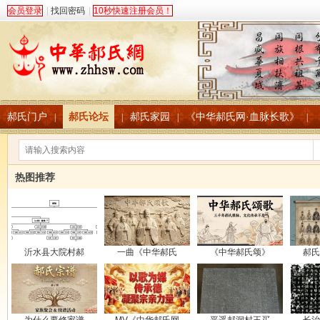
会员登录
|
找回密码
|
10秒快速注册会员！
郝氏门户
郝氏论坛
郝氏家园
《中华郝氏网·血脉长歌》
|
|
|
|
热图推荐
沂水县大院村郝
一曲《中华郝氏
《中华郝氏颂》
郝氏