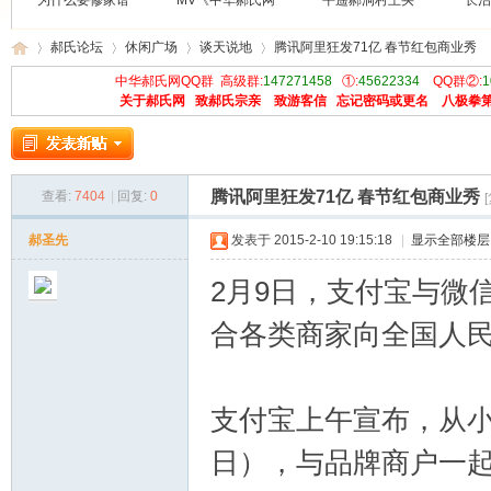
为什么要修家谱
MV《中华郝氏网
平遥郝洞村王买
长治
郝氏论坛
休闲广场
谈天说地
腾讯阿里狂发71亿 春节红包商业秀
中华郝氏网QQ群 高级群:
147271458
①:
45622334
QQ群②:
1
关于郝氏网
致郝氏宗亲
致游客信
忘记密码或更名
八极拳
中
»
›
›
›
腾讯阿里狂发71亿 春节红包商业秀
查看:
7404
|
回复:
0
郝圣先
发表于 2015-2-10 19:15:18
|
显示全部楼层
2月9日，支付宝与微
合各类商家向全国人
华
支付宝上午宣布，从小
日），与品牌商户一起