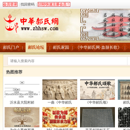
会员登录
|
找回密码
|
10秒快速注册会员！
郝氏门户
郝氏论坛
郝氏家园
《中华郝氏网·血脉长歌》
|
|
|
|
热图推荐
沂水县大院村郝
一曲《中华郝氏
《中华郝氏颂》
郝氏