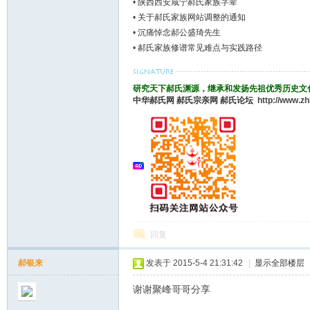
•
陕西西安咸宁郝氏家族字辈
•
关于郝氏家族网站调整的通知
•
沉痛悼念郝公盛琦先生
•
郝氏家族修谱常见难点与实践路径
郝
研究天下郝氏渊源，继承和发扬先祖优秀历史文
中华郝氏网
郝氏宗亲网
郝氏论坛
http://www.z
氏
回复
郝银来
发表于 2015-5-4 21:31:42
|
显示全部楼层
谢谢聚峰哥哥分享