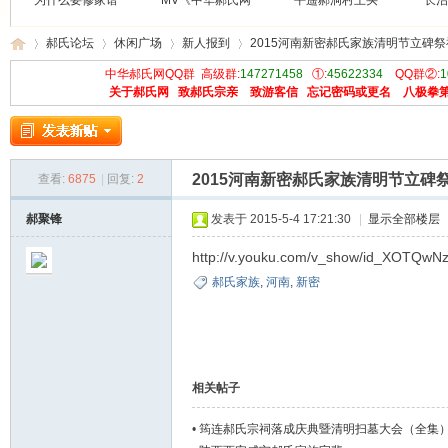
为什么要修家谱
MV《中华郝氏网
平遥郝洞村王买
长治
郝氏论坛
休闲广场
新人报到
2015河南新密郝氏家族清明节立碑
中华郝氏网QQ群 高级群:
147271458
①:
45622334
QQ群②:
1
关于郝氏网
致郝氏宗亲
致游客信
忘记密码或更名
八极拳
中
»
›
›
›
2015河南新密郝氏家族清明节立碑
查看:
6875
|
回复:
2
郝聚锋
发表于 2015-5-4 17:21:30
|
显示全部楼层
http://v.youku.com/v_show/id_XOTQwN
郝氏家族
,
河南
,
新密
华
相关帖子
•
筠连郝氏宗祠落成庆典暨清明扫墓大会（全集