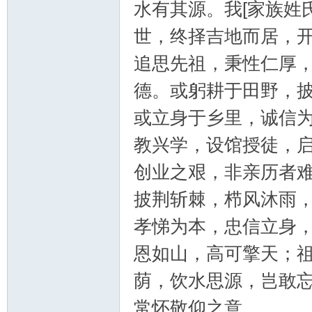
水有其源。我[家族姓
世，终择吉地而居，
郝
追思先祖，秉性仁厚
德。或躬耕于田野，
或立身于乡里，诚信
教兴学，设馆授徒，
创业之艰，非亲历者
披荆斩棘，栉风沐雨
氏
孝悌为本，忠信立身
恩如山，高可擎天；
荫，饮水思源，岂敢
常怀敬仰之意。