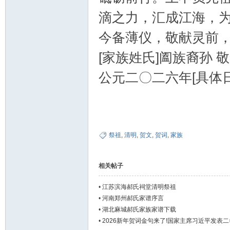
滴之力，汇成江海，
今备薄仪，敬献灵前
[家族姓氏]阖族裔孙 
公元二〇二六年[具体日
祭祖
,
清明
,
贺文
,
贺词
,
家族
相关帖子
•
江苏滨海郝氏祠堂清明祭祖
•
河南郑州郝氏家谱序言
•
湖北麻城郝氏家族家谱下载
•
2026新年贺词金句来了!国家主席习近平发表