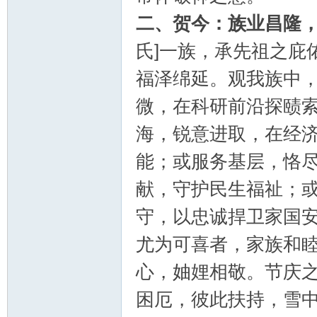
二、贺今：族业昌隆
论
氏]一族，承先祖之庇
福泽绵延。观我族中
微，在科研前沿探赜
海，锐意进取，在经
能；或服务基层，恪
坛
献，守护民生福祉；
守，以忠诚捍卫家国
尤为可喜者，家族和
心，妯娌相敬。节庆
困厄，彼此扶持，雪