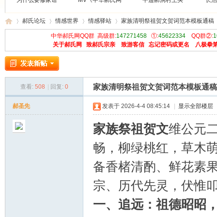
为什么要修家谱
MV《中华郝氏网
平遥郝洞村王买
长治
郝氏论坛
情感世界
情感驿站
家族清明祭祖贺文贺词范本模板通稿
中华郝氏网QQ群 高级群:
147271458
①:
45622334
QQ群②:
1
关于郝氏网
致郝氏宗亲
致游客信
忘记密码或更名
八极拳
中
»
›
›
›
家族清明祭祖贺文贺词范本模板通稿
查看:
508
|
回复:
0
郝圣先
发表于 2026-4-4 08:45:14
|
显示全部楼层
家族祭祖贺文
维公元
畅，柳绿桃红，草木萌
华
备香楮清酌、鲜花素
宗、历代先灵，伏惟
一、追远：祖德昭昭