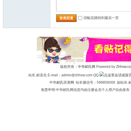
回帖后跳转到最后一页
发表回复
版权所有：
中华郝氏网
Powered by
Zhhsw.c
站长:郝圣先 E-mail：admin@zhhsw.com QQ
中华
郝氏宗亲网
站长微信号：599856008 副站
免责申明:中华郝氏网信息均由注册会员个人用户自由发布