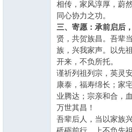
相传，家风淳厚，蔚
同心协力之功。
三、寄愿：承前启后
贤，共贺族昌。吾辈
族，兴我家声。以先
开来，不负所托。
谨祈列祖列宗，英灵安
康泰，福寿绵长；家
业腾达；宗亲和合，
万世其昌！
吾辈后人，当以家族
砥砺前行。上不负先