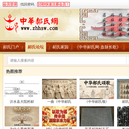
会员登录
|
找回密码
|
10秒快速注册会员！
郝氏门户
郝氏论坛
郝氏家园
《中华郝氏网·血脉长歌》
|
|
|
|
热图推荐
沂水县大院村郝
一曲《中华郝氏
《中华郝氏颂》
郝氏