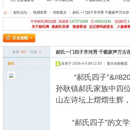
为什么要修家谱
MV《中华郝氏网
平遥郝洞村王买
长治
郝氏论坛
情感世界
诗歌散文
郝氏一门四子齐河秀 千载家声万古存
中华郝氏网QQ群 高级群:
147271458
①:
45622334
QQ群②:
1
关于郝氏网
致郝氏宗亲
致游客信
忘记密码或更名
八极拳
中
»
›
›
›
郝氏一门四子齐河秀 千载家声万古
查看:
467
|
回复:
2
郝氏
发表于 2026-4-5 09:11:53
|
显示全部楼层
“郝氏四子”&#820
孙耿镇郝氏家族中四
华
山左诗坛上熠熠生辉，
“郝氏四子”的文学