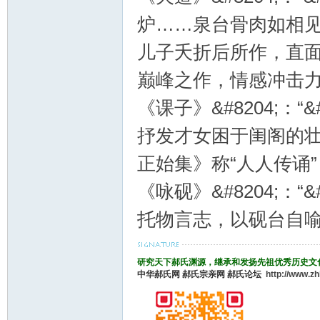
炉……泉台骨肉如相见，
儿子夭折后所作，直面
巅峰之作，情感冲击力
《课子》&#8204;：“
抒发才女困于闺阁的
正始集》称“人人传诵”
《咏砚》&#8204;：“
托物言志，以砚台自喻
研究天下郝氏渊源，继承和发扬先祖优秀历史文
中华郝氏网
郝氏宗亲网
郝氏论坛
http://www.z