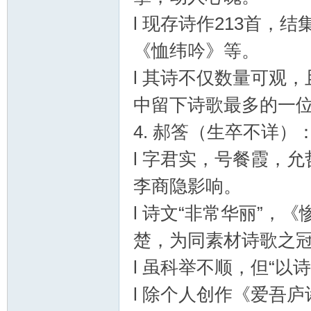
l 现存诗作213首
《恤纬吟》等。
l 其诗不仅数量可观
中留下诗歌最多的一位
4. 郝筨（生卒不详
l 字君实，号餐霞，
李商隐影响。
l 诗文“非常华丽”，
楚，为同素材诗歌之冠
l 虽科举不顺，但“
l 除个人创作《爱吾