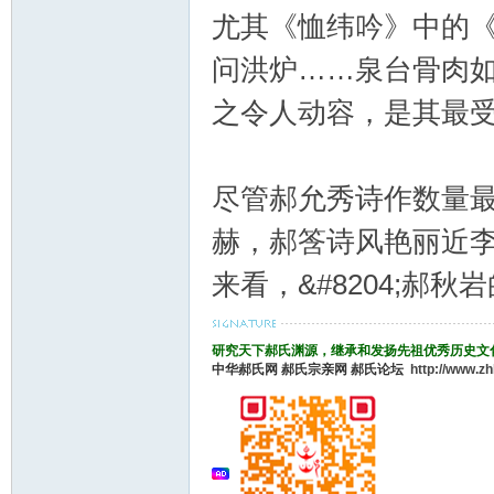
尤其《恤纬吟》中的《
问洪炉……泉台骨肉如
之令人动容，是其最
尽管郝允秀诗作数量
赫，郝筨诗风艳丽近
来看，&#8204;郝秋
研究天下郝氏渊源，继承和发扬先祖优秀历史文
中华郝氏网
郝氏宗亲网
郝氏论坛
http://www.z