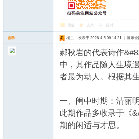
回复
支持
反对
郝氏
楼主
|
发表于 2026-4-5 09:14:21
|
显示全
郝秋岩的代表诗作&#8
中，其作品随人生境
者最为动人。根据其
一、闺中时期：清丽
此期作品多收录于《&#8
期的闲适与才思。