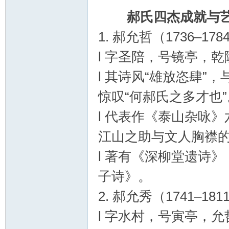
郝氏四杰成就与艺
论
1. 郝允哲（1736–
l 字圣陪，号镜亭，
l 其诗风“雄放恣肆”
惊叹“何郝氏之多才也”
l 代表作《泰山杂咏
坛
江山之助与文人胸襟
l 著有《深柳堂遗诗
子诗》。
2. 郝允秀（1741–
l 字水村，号寅亭，