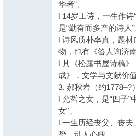
华者”。
l 14岁工诗，一生作
是“勤奋而多产的诗人”
l 诗风质朴率真，题
物，也有《答人询济
l 其《松露书屋诗稿
成》，文学与文献价
3. 郝秋岩（约177
l 允哲之女，是“四子
女”。
l 一生历经丧父、丧
挚，动人心魄。