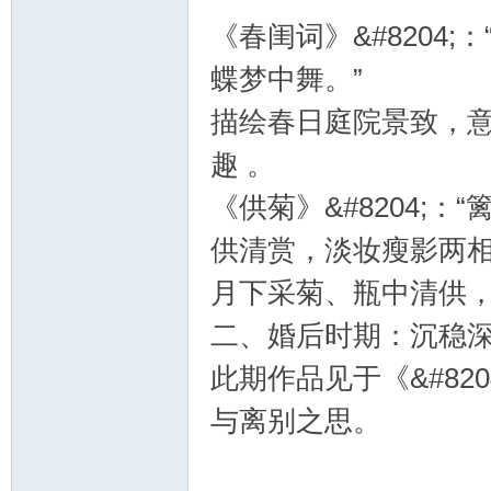
《春闺词》&#8204
蝶梦中舞。”
描绘春日庭院景致，
趣 。
《供菊》&#8204;
供清赏，淡妆瘦影两相
月下采菊、瓶中清供，
二、婚后时期：沉稳
此期作品见于《&#820
与离别之思。