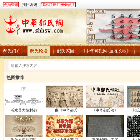
会员登录
|
找回密码
|
10秒快速注册会员！
郝氏门户
郝氏论坛
郝氏家园
《中华郝氏网·血脉长歌》
|
|
|
|
热图推荐
沂水县大院村郝
一曲《中华郝氏
《中华郝氏颂》
郝氏