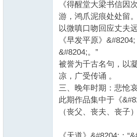
《得醒堂大梁书信因次来
游，鸿爪泥痕处处留。
以微嗔口吻回应丈夫远
《早发平原》&#8204
&#8204;。”
被誉为千古名句，以
凉，广受传诵 。
三、晚年时期：悲怆
此期作品集中于《&#82
（丧父、丧夫、丧子
《天道》&#8204;：