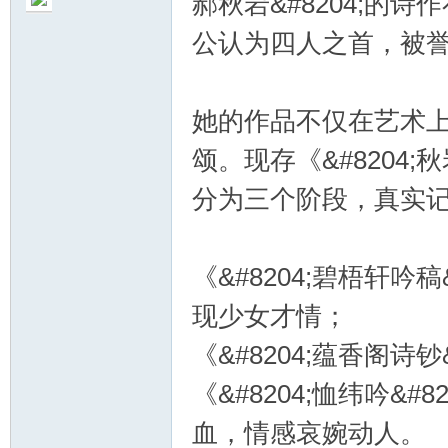
郝秋岩&#8204;的
公认为四人之首，被誉为“
她的作品不仅在艺术
颂。现存《&#8204;
分为三个阶段，真实
《&#8204;碧梧轩吟
现少女才情；
《&#8204;蕴香阁诗
《&#8204;恤纬吟&
血，情感哀婉动人。