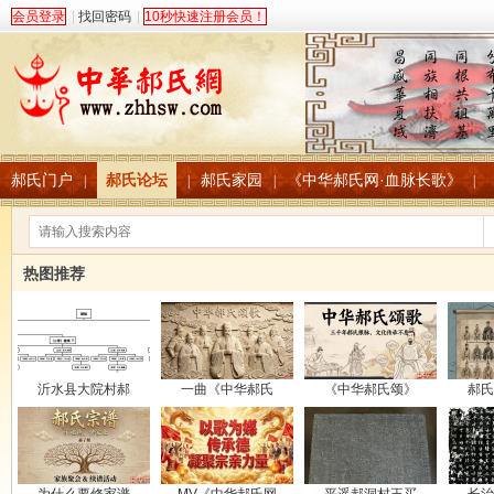
会员登录
|
找回密码
|
10秒快速注册会员！
郝氏门户
郝氏论坛
郝氏家园
《中华郝氏网·血脉长歌》
|
|
|
|
热图推荐
沂水县大院村郝
一曲《中华郝氏
《中华郝氏颂》
郝氏