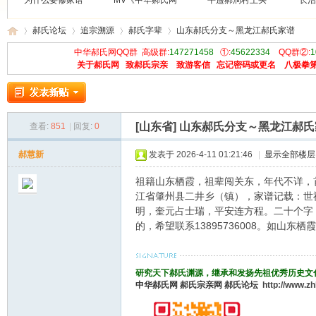
为什么要修家谱
MV《中华郝氏网
平遥郝洞村王买
长治
郝氏论坛
追宗溯源
郝氏字辈
山东郝氏分支～黑龙江郝氏家谱
中华郝氏网QQ群 高级群:
147271458
①:
45622334
QQ群②:
1
关于郝氏网
致郝氏宗亲
致游客信
忘记密码或更名
八极拳
中
»
›
›
›
[山东省]
山东郝氏分支～黑龙江郝氏
查看:
851
|
回复:
0
郝慧新
发表于 2026-4-11 01:21:46
|
显示全部楼层
祖籍山东栖霞，祖辈闯关东，年代不详，
江省肇州县二井乡（镇），家谱记载：世
明，奎元占士瑞，平安连方程。二十个字
的，希望联系13895736008。如山
华
研究天下郝氏渊源，继承和发扬先祖优秀历史文
中华郝氏网
郝氏宗亲网
郝氏论坛
http://www.z