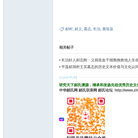
郝村
,
郝义
,
墓志
,
长治
,
襄垣县
相关帖子
•
长治好人郝志刚：义捐造血干细胞挽救他人生
•
平遥郝洞村王买墓志的历史文本价值与文化认
研究天下郝氏渊源，继承和发扬先祖优秀历史文
中华郝氏网
郝氏宗亲网
郝氏论坛
http://www.z