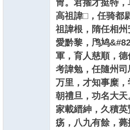
冑。君擢才挺特，
高祖諱□，任骑都
祖諱根，隋任相州
愛黔黎，鸤鸠&#8
軍，育人慈順，德
考諱勉，任隨州司
万里，才知事糜，
朝禮旦，功名大天
家載縉紳，久積英
疡，八九有餘，薨