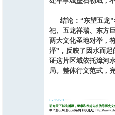
处军事城堡石勒城，
结论：“东望五龙
祀、五龙祥瑞、东方巨
两大文化圣地对举，符
泽”，反映了因水而起
证这片区域依托漳河
局。整体行文范式，
研究天下郝氏渊源，继承和发扬先祖优秀历史文
中华郝氏网
郝氏宗亲网
郝氏论坛
http://www.z