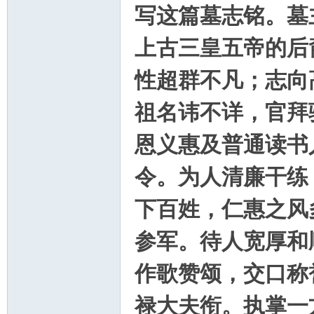
写这篇墓志铭。墓
上古三皇五帝的后
性超群不凡；志向
祖名讳不详，官拜
恩义惠及普通读书
令。为人清廉干练
下百姓，仁惠之风
参军。待人宽厚和
作歌赞颂，交口称
禄大夫衔。执掌一