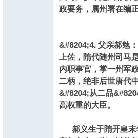
政要务，属州署在编
&#8204;4. 父
上佐，隋代随州司马
内职事官，掌一州军
二柄，绝非后世唐代
&#8204;从二品&#
高权重的大臣。
郝义生于隋开皇末年（