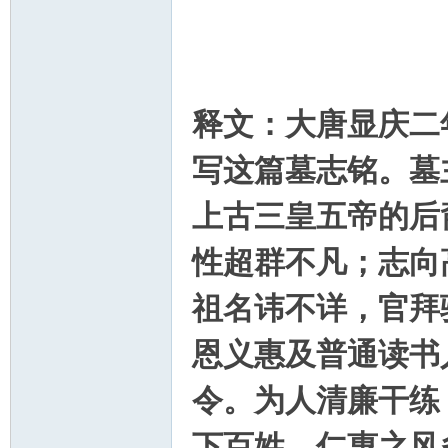
释文：大唐显庆二
写这篇墓志铭。墓
上古三皇五帝的后
性超群不凡；志向
祖名讳不详，官拜
恩义惠及普通读书
令。为人清廉干练
下百姓，仁惠之风