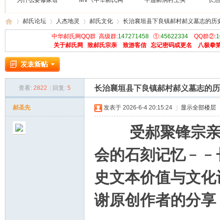
为什么要修家谱
MV《中华郝氏网
平遥郝洞村王买
长治
郝氏论坛
人杰地灵
郝氏文化
长治襄垣县下良镇郝村郝义墓志的历
中华郝氏网QQ群 高级群:
147271458
①:
45622334
QQ群②:
1
关于郝氏网
致郝氏宗亲
致游客信
忘记密码或更名
八极拳
中
»
›
›
›
长治襄垣县下良镇郝村郝义墓志的历
查看:
2822
|
回复:
5
郝圣先
发表于 2026-6-4 20:15:24
|
显示全部楼层
受郝聚锋宗亲要
会的石刻记忆﹣﹣
华
史文本价值与文化
谢原创作者的分享