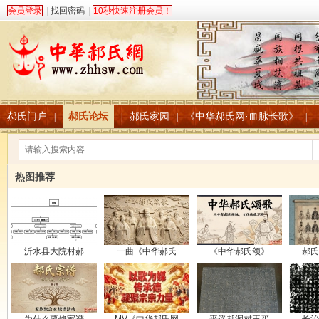
会员登录
|
找回密码
|
10秒快速注册会员！
郝氏门户
郝氏论坛
郝氏家园
《中华郝氏网·血脉长歌》
|
|
|
|
热图推荐
沂水县大院村郝
一曲《中华郝氏
《中华郝氏颂》
郝氏