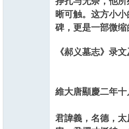
挣扎与无奈，他所
论
晰可触。这方小小
碑，更是一部微缩
《郝义墓志》录文
坛
維大唐顯慶二年十
君諱義，名德，太