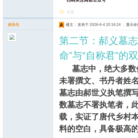
回复
郝圣先
楼主
|
发表于 2026-6-4 20:16:24
|
显示全
第二节：郝义墓志
命”与“自称君”的
墓志中，绝大多数仅
未署撰文、书丹者姓名
墓志由郝世义执笔撰
数墓志不署执笔者，此
载，实证了唐代乡村
料的空白，具备极高