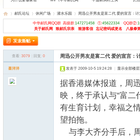
为什么要修家谱
MV《中华郝氏网
平遥郝洞村王买
长治
郝氏论坛
休闲广场
灌水乐园
周迅公开男友是富二代 爱的宣言：计
中华郝氏网QQ群 高级群:
147271458
①:
45622334
QQ群②:
1
关于郝氏网
致郝氏宗亲
致游客信
忘记密码或更名
八极拳
中
»
›
›
›
周迅公开男友是富二代 爱的宣言：
查看:
3079
|
回复:
0
喜洋洋
发表于 2009-10-5 19:24:28
|
显示全部楼层
据香港媒体报道，周迅
映，终于承认与“富二
华
有生育计划，幸福之情
望拍拖。
与李大齐分手后，周