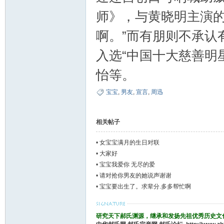
师》，与黄晓明主演的
论
啊。”而有朋则不承认
入选“中国十大慈善明
怡等。
宝宝
,
男友
,
宣言
,
周迅
坛
相关帖子
•
女宝宝满月的生日对联
•
大家好
•
宝宝我爱你 无尽的爱
•
请对抢你男友的她说声谢谢
•
宝宝要出生了。求辈分.多多帮忙啊
研究天下郝氏渊源，继承和发扬先祖优秀历史文