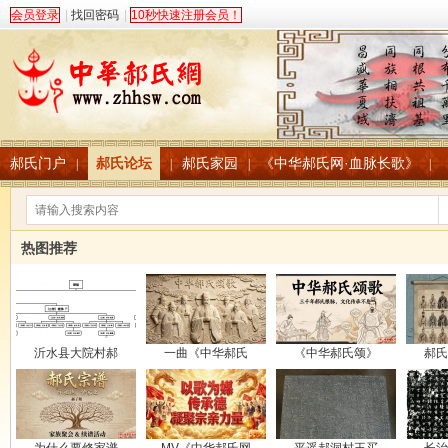
会员登录
|
找回密码
|
10秒快速注册会员！
郝氏门户
郝氏论坛
郝氏家园
《中华郝氏网·血脉长歌》
|
|
|
|
热图推荐
沂水县大院村郝
一曲《中华郝氏
《中华郝氏颂》
郝氏