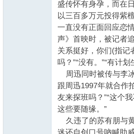
盛传怀有身孕，而在
以三百多万元投得紫
郝
一直没有正面回应恋情
声》首映时，被记者追
关系挺好，你们(指记
吗？”“没有。”“有计
周迅同时被传与李冰
跟周迅1997年就合作
氏
友来探班吗？”“这个我
这些要随缘。”
久违了的苏有朋与黄
迷还自创口号吶喊助