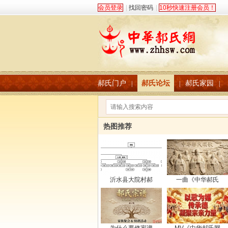
会员登录
|
找回密码
|
10秒快速注册会员！
郝氏门户
郝氏论坛
郝氏家园
|
|
|
热图推荐
沂水县大院村郝
一曲《中华郝氏