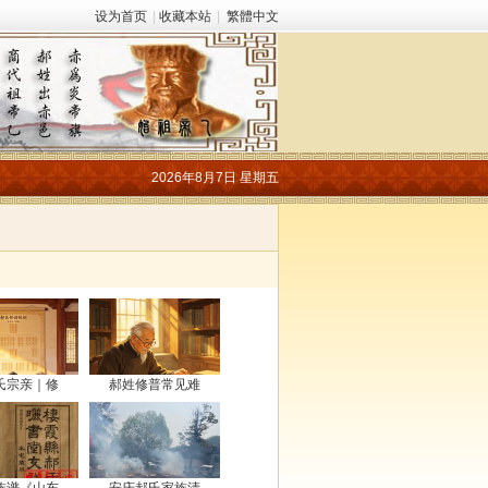
设为首页
|
收藏本站
|
繁體中文
2026年8月7日 星期五
氏宗亲｜修
郝姓修普常见难