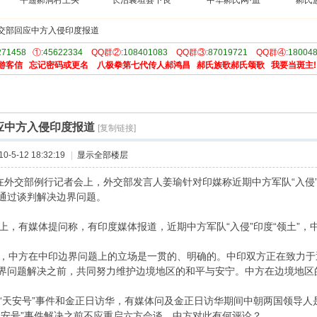
平遥郝洞村王买
长治襄垣县下良
中华郝氏网·血
郝氏
交部回应中方入侵印度报道
271458
①:
45622334
QQ群②:
108401083
QQ群③:
87019721
QQ群④:
18004
游客信
忘记密码或更名
八极拳第七代传人郝鸿昌
郝氏族歌郝氏颂歌
我要当斑主!
应中方入侵印度报道
[复制链接]
-5-12 18:32:19
|
显示全部楼层
，在外交部例行记者会上，外交部发言人姜瑜针对印媒称近期中方军队“入侵
通过谈判解决边界问题。
，有媒体提问称，有印度媒体报道，近期中方军队“入侵”印度“领土”，
中方在中印边界问题上的立场是一贯的、明确的。中印双方正在致力于
界问题解决之前，共同努力维护边境地区的和平与安宁。中方在边境地区
天安号”事件和金正日访华，有媒体问及金正日访华期间中朝两国领导人是
天安号”事件解决之前不应重启六方会谈。中方对此有何评论？