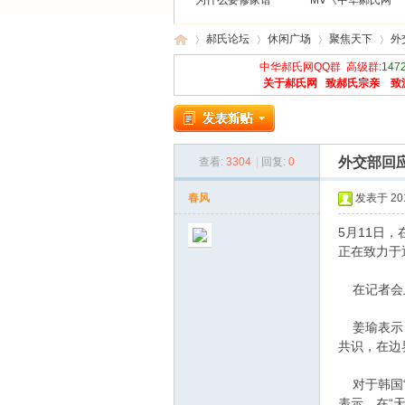
为什么要修家谱
MV《中华郝氏网
郝氏论坛
休闲广场
聚焦天下
外
中华郝氏网QQ群 高级群:
147
关于郝氏网
致郝氏宗亲
致
中
»
›
›
›
外交部回
查看:
3304
|
回复:
0
春风
发表于 2010
5月11日
正在致力于
在记者会上
华
姜瑜表示，
共识，在边
对于韩国“
表示，在“