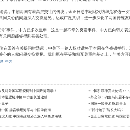
说，中朝两国有着高层交往的传统，金正日总书记此次访华是双边一次
共同关心的问题深入交换意见，达成广泛共识，进一步深化了两国传统友
号”事件，中方已多次重申，这是一起不幸的突发事件。中方已向韩方表
有关问题能够得到妥善处理。
在回答有关提问时透露，中美下一轮人权对话将于本周在华盛顿举行。
关心的人权问题交换意见。我们愿在平等和相互尊重的基础上，与美方开
度
,
中方
方反对外国军用舰机到中国近海活动！
•
中国驻菲律宾大使馆：中
日本巡逻艇冲撞 中方船长遭逮捕
•
外交部：钓鱼岛问题不存
小鬼子
•
国家一级美术师:郝景山
复中国 扬言动用海军与中国争南海
•
“我行贿了”能长大吗？
抗议无效 中国渔政船还会深入钓鱼岛海域
•
金正日突然病逝 韩国部署