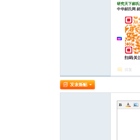
研究天下郝氏
中华郝氏网
论
回复
坛