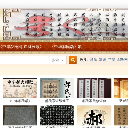
《中华郝氏网·血脉长歌》
《中华郝氏颂》歌
|
热搜:
郝氏
家谱
字辈
郝氏网
搜索
搜
索
《中华郝氏颂》
郝氏宗谱续修工
郝氏家族修谱典
致郝