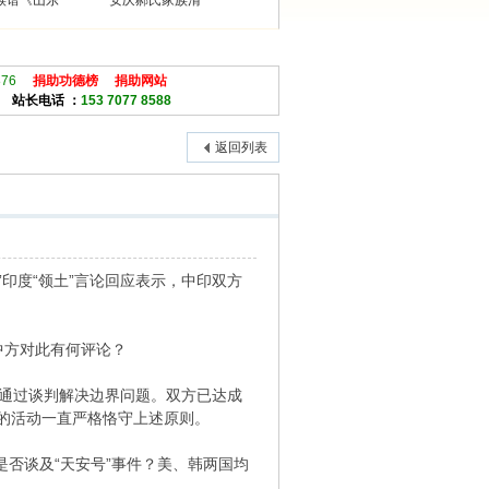
族谱《山东
安庆郝氏家族清
876
捐助功德榜
捐助网站
站长电话 ：
153 7077 8588
返回列表
”印度“领土”言论回应表示，中印双方
中方对此有何评论？
通过谈判解决边界问题。双方已达成
的活动一直严格恪守上述原则。
否谈及“天安号”事件？美、韩两国均