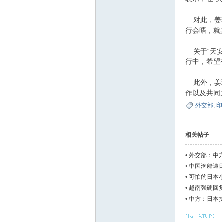
对此，姜瑜
行会晤，就
郝
关于“天安
行中，希望
此外，姜瑜
作以及共同
外交部
,
印
相关帖子
氏
•
外交部：中
•
中国渔船遭
•
可怕的日本
•
越南强硬回
•
中方：日本