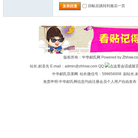
回帖后跳转到最后一页
发表回复
版权所有：
中华郝氏网
Powered by
Zhhsw.c
站长:郝圣先 E-mail：admin@zhhsw.com QQ
中华
郝氏宗亲网
站长微信号：599856008 副站
免责申明:中华郝氏网信息均由注册会员个人用户自由发布