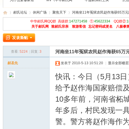
为什么要修家谱
MV《中华郝氏网
平遥郝洞村王买
长治
郝氏论坛
休闲广场
聚焦天下
河南坐11年冤狱农民赵作海获65万
中华郝氏网QQ群 高级群:
147271458
①:
45622334
QQ群②:
1
关于郝氏网
致郝氏宗亲
致游客信
忘记密码或更名
八极拳
中
»
›
›
›
河南坐11年冤狱农民赵作海获65万
查看:
5224
|
回复:
3
郝圣先
发表于 2010-5-13 10:51:20
|
显示全部楼层
快讯：今日（5月13
给予赵作海国家赔偿及
华
10多年前，河南省柘
年多后，村民发现一
警。警方将赵作海作