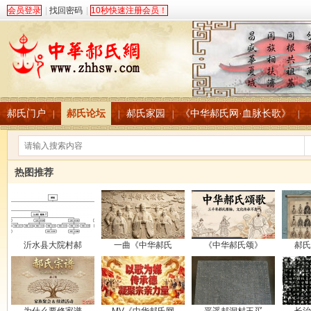
会员登录
|
找回密码
|
10秒快速注册会员！
郝氏门户
郝氏论坛
郝氏家园
《中华郝氏网·血脉长歌》
|
|
|
|
热图推荐
沂水县大院村郝
一曲《中华郝氏
《中华郝氏颂》
郝氏