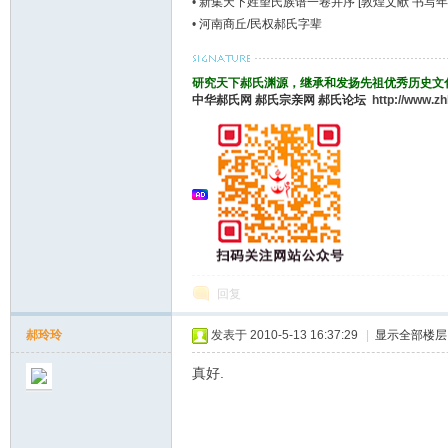
•
新集天下姓望氏族谱一卷并序 [敦煌文献 书写年
•
河南商丘/民权郝氏字辈
研究天下郝氏渊源，继承和发扬先祖优秀历史文
中华郝氏网
郝氏宗亲网
郝氏论坛
http://www.z
回复
郝玲玲
发表于 2010-5-13 16:37:29
|
显示全部楼层
真好.