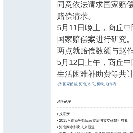
同意依法请求国家赔
赔偿请求。
5月11日晚上，商丘
国家赔偿案进行研究
两点就赔偿数额与赵
5月12日上午，商丘
生活困难补助费等共计
国家赔偿
,
河南
,
农民
,
冤狱
,
赵作海
相关帖子
•
找宗亲
•
2015河南新密郝氏家族清明节立碑祭祖典礼
•
河南商水郝岗人来报道