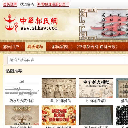
会员登录
|
找回密码
|
10秒快速注册会员！
郝氏门户
郝氏论坛
郝氏家园
《中华郝氏网·血脉长歌》
|
|
|
|
热图推荐
沂水县大院村郝
一曲《中华郝氏
《中华郝氏颂》
郝氏