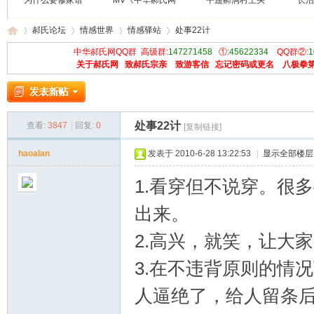
为什么要修家谱
MV《中华郝氏网
平遥郝洞村王买
长治
郝氏论坛
情感世界
情感驿站
处事22计
中华郝氏网QQ群 高级群:
147271458
①:
45622334
QQ群②:
1
关于郝氏网
致郝氏宗亲
致游客信
忘记密码或更名
八极拳
中
»
›
›
›
处事22计
查看:
3847
|
回复:
0
[复制链接]
haoalan
发表于 2010-6-28 13:22:53
|
显示全部楼层
1.看穿但不说穿。很
出来。
华
2.高兴，就笑，让大
3.在不违背原则的情
人逼绝了，给人留条