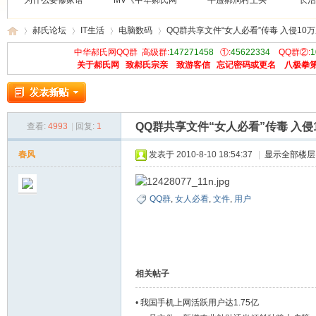
为什么要修家谱
MV《中华郝氏网
平遥郝洞村王买
长治
郝氏论坛
IT生活
电脑数码
QQ群共享文件“女人必看”传毒 入侵10
中华郝氏网QQ群 高级群:
147271458
①:
45622334
QQ群②:
1
关于郝氏网
致郝氏宗亲
致游客信
忘记密码或更名
八极拳
中
»
›
›
›
QQ群共享文件“女人必看”传毒 入侵
查看:
4993
|
回复:
1
春风
发表于 2010-8-10 18:54:37
|
显示全部楼层
QQ群
,
女人必看
,
文件
,
用户
华
相关帖子
•
我国手机上网活跃用户达1.75亿