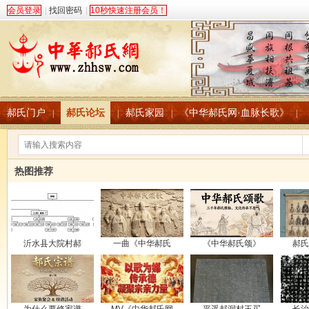
会员登录
|
找回密码
|
10秒快速注册会员！
郝氏门户
郝氏论坛
郝氏家园
《中华郝氏网·血脉长歌》
|
|
|
|
热图推荐
沂水县大院村郝
一曲《中华郝氏
《中华郝氏颂》
郝氏