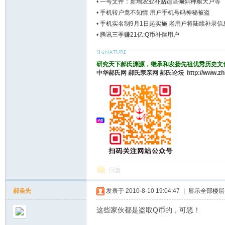
•
一号文件：新增农业补贴适当倾斜种粮大户等
•
手机转户竟不知情 用户手机号码神秘被盗
•
手机实名制9月1日起实施 老用户将陆续补录信
•
腾讯三季赚21亿:Q币补偿用户
郝
研究天下郝氏渊源，继承和发扬先祖优秀历史文
中华郝氏网
郝氏宗亲网
郝氏论坛
http://www.z
氏
回复
郝圣先
发表于 2010-8-10 19:04:47
|
显示全部楼层
这些家伙都是盗取Q币的，可恶！