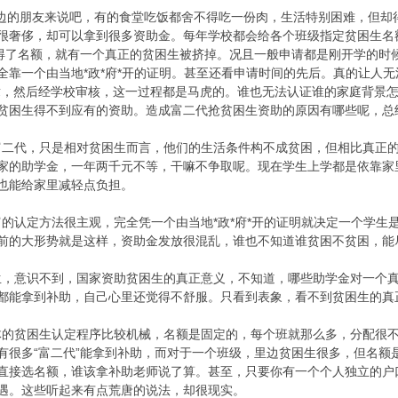
的朋友来说吧，有的食堂吃饭都舍不得吃一份肉，生活特别困难，但却
很奢侈，却可以拿到很多资助金。每年学校都会给各个班级指定贫困生名
”得了名额，就有一个真正的贫困生被挤掉。况且一般申请都是刚开学的时
全靠一个由当地*政*府*开的证明。甚至还看申请时间的先后。真的让人无
章，然后经学校审核，这一过程都是马虎的。谁也无法认证谁的家庭背景怎
贫困生得不到应有的资助。造成富二代抢贫困生资助的原因有哪些呢，总
富二代，只是相对贫困生而言，他们的生活条件构不成贫困，但相比真正
家的助学金，一年两千元不等，干嘛不争取呢。现在学生上学都是依靠家
也能给家里减轻点负担。
富的认定方法很主观，完全凭一个由当地*政*府*开的证明就决定一个学生
前的大形势就是这样，资助金发放很混乱，谁也不知道谁贫困不贫困，能
生，意识不到，国家资助贫困生的真正意义，不知道，哪些助学金对一个
都能拿到补助，自己心里还觉得不舒服。只看到表象，看不到贫困生的真
体的贫困生认定程序比较机械，名额是固定的，每个班就那么多，分配很
有很多“富二代”能拿到补助，而对于一个班级，里边贫困生很多，但名额
直接选名额，谁该拿补助老师说了算。甚至，只要你有一个个人独立的户
遇。这些听起来有点荒唐的说法，却很现实。