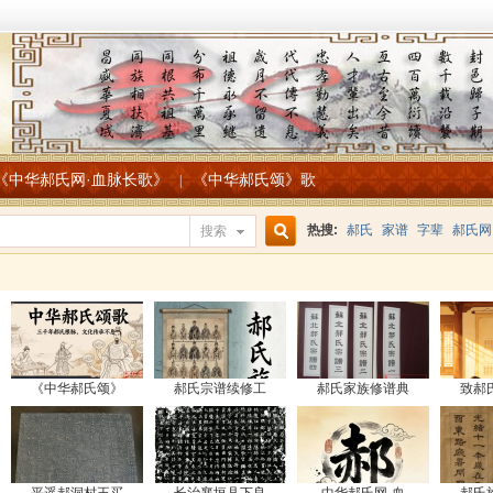
《中华郝氏网·血脉长歌》
《中华郝氏颂》歌
|
热搜:
郝氏
家谱
字辈
郝氏网
搜索
搜
索
《中华郝氏颂》
郝氏宗谱续修工
郝氏家族修谱典
致郝