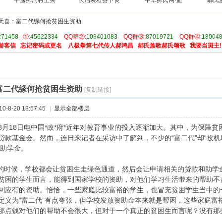
平遥郝洞村王买
长治襄垣县下良
中华郝氏网·血
郝氏
天喜：富二代缘何抢贫困生资助
271458
①:
45622334
QQ群②:
108401083
QQ群③:
87019721
QQ群④:
18004
游客信
忘记密码或更名
八极拳第七代传人郝鸿昌
郝氏族歌郝氏颂歌
我要当斑主!
富二代缘何抢贫困生资助
[复制链接]
-8-20 18:57:45
|
显示全部楼层
8月18日电中国*政*府*近年对教育事业的投入逐渐加大。其中，为保障
贷款基金会。然而，连日来记者在采访中了解到，不少的“富二代”却“投机
的助学金。
时候，学校都会让贫困生走绿色通道，然后会让申请相关的贷款和助学
贫困的学生而言，能得到国家学校的资助，对他们学习生活带来的帮助不
到应有的资助。恰恰，一些家庭比较富裕的学生，也冒充贫困学生当中的
定义为“富二代”有点夸张，但学校发放资助金本来就是帮困，这些家庭富
那点钱对他们的帮助不会很大，但对于一个真正的贫困生而言呢？没有那