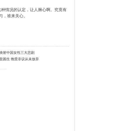
这种情况的认定，让人揪心啊。究竟有
习，谁来关心。
后映射中国女性三大悲剧
贫困生 饱受非议从未放弃