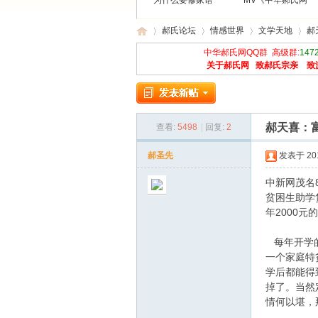
为什么要修家谱
MV《中华郝氏网
郝氏论坛
情感世界
文学天地
郝
中华郝氏网QQ群 高级群:
147
关于郝氏网
致郝氏宗亲
致
中
»
›
›
›
郝天喜：
查看:
5498
|
回复:
2
郝圣先
发表于 2010
中新网茂名
贫困生助学
年2000元
华
每年开学的
一个家庭特
学后都能得
掉了。当然
情何以堪，