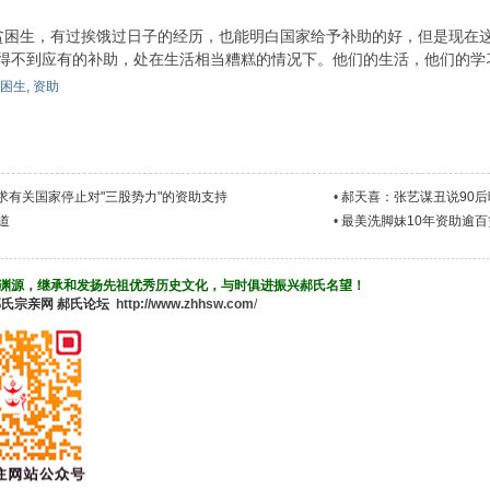
困生，有过挨饿过日子的经历，也能明白国家给予补助的好，但是现在
得不到应有的补助，处在生活相当糟糕的情况下。他们的生活，他们的学
困生
,
资助
求有关国家停止对"三股势力"的资助支持
•
郝天喜：张艺谋丑说90
道
•
最美洗脚妹10年资助逾百
渊源，继承和发扬先祖优秀历史文化，与时俱进振兴郝氏名望！
郝氏宗亲网
郝氏论坛
http://www.zhhsw.com
/