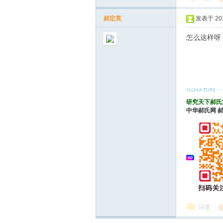
郝定英
发表于 2010
怎么这样呀
研究天下郝氏
中华郝氏网
回复