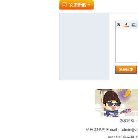
发表回复
版权所有：
站长:郝圣先 E-mail：admin@zh
中华
郝氏宗亲网
站