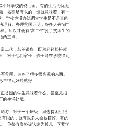
得不到学校的资助金。有的生活无忧无
额，名额是有限的，也就意味着，有一
候，学校也没办法调查学生是不是真的
法理解。办理贫困证明，好多人去*政*
样。所以才会有”富二代“抢了贫困生的
结两三点。
的富二代，却差很多，既然轻轻松松就
里，对于他们家长，孩子能在学校得到
是否贫困。忽略了很多很客观的东西。
尽早得到好处就好。
真正贫困的学生意味着什么。甚至见很
正的生活处境。
不均匀，对于一个班级，里边贫困生很
是有限的，就有很多人会被挤掉。有的
口，你都有资格被认定为孤儿，享受学