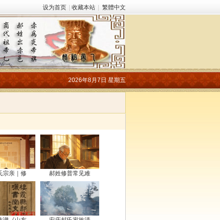
设为首页
|
收藏本站
|
繁體中文
2026年8月7日 星期五
氏宗亲｜修
郝姓修普常见难