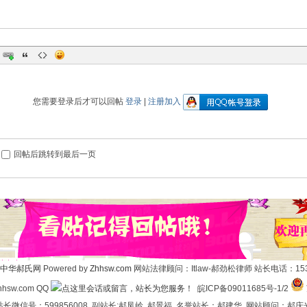
您需要登录后才可以回帖
登录
|
注册加入
回帖后跳转到最后一页
中华郝氏网
Powered by
Zhhsw.com
网站法律顾问：Itlaw-郝劲松律师 站长电话：1537
hsw.com QQ
皖ICP备09011685号-1/2
长微信号：599856008 副站长:郝凤岭 郝景福 名誉站长：郝建华 网站顾问：郝庆