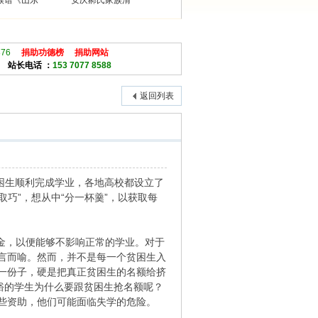
族谱《山东
安庆郝氏家族清
876
捐助功德榜
捐助网站
站长电话 ：
153 7077 8588
返回列表
贫困生顺利完成学业，各地高校都设立了
取巧”，想从中“分一杯羹”，以获取每
金，以便能够不影响正常的学业。对于
言而喻。然而，并不是每一个贫困生入
一份子，硬是把真正贫困生的名额给挤
裕的学生为什么要跟贫困生抢名额呢？
些资助，他们可能面临失学的危险。