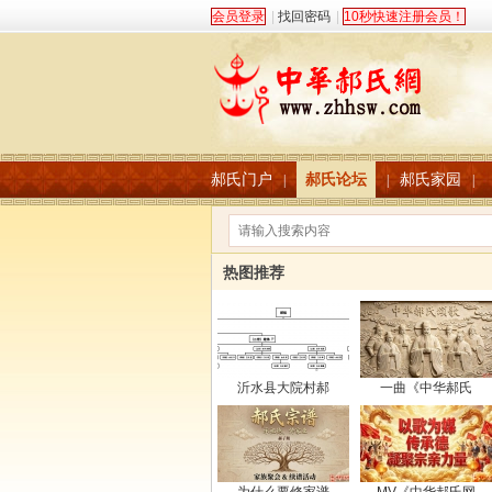
会员登录
|
找回密码
|
10秒快速注册会员！
郝氏门户
郝氏论坛
郝氏家园
|
|
|
热图推荐
沂水县大院村郝
一曲《中华郝氏