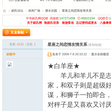
为什么要修家谱
MV《中华郝氏网
平遥郝洞村王买
长治
郝氏论坛
休闲广场
灌水乐园
星座之间恋情友情关系
中华郝氏网QQ群 高级群:
147271458
①:
45622334
QQ群②:
1
关于郝氏网
致郝氏宗亲
致游客信
忘记密码或更名
八极拳
中
»
›
›
›
星座之间恋情友情关系
查看:
4232
|
回复:
1
[复制链接]
郝建华
发表于 2009-7-8 20:33:22
|
显示全部楼层
★白羊座★
羊儿和羊儿不是志同
华
家，和双子则是超级
谋，和狮子一拍即合
对秤子是又喜欢又讨