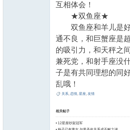
互相体会！
★双鱼座★
双鱼座和羊儿是好朋
通不良，和巨蟹座是
的吸引力，和天秤之
兼死党，和射手座没
子是有共同理想的同
乱哦！
关系
,
恋情
,
星座
,
友情
相关帖子
•
12星座吵架冠军
•
杨子已有妻女 与黄圣依关系成不解之谜