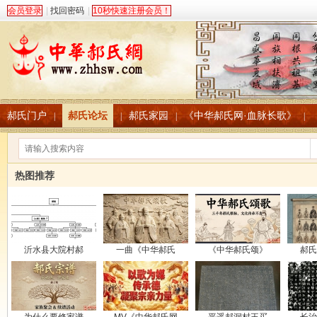
会员登录
|
找回密码
|
10秒快速注册会员！
郝氏门户
郝氏论坛
郝氏家园
《中华郝氏网·血脉长歌》
|
|
|
|
热图推荐
沂水县大院村郝
一曲《中华郝氏
《中华郝氏颂》
郝氏