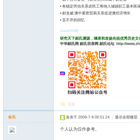
•
有稳定劳动关系农民工将纳入城镇职工基本医
•
郝龙威:澳中紧密贸易关系促进澳经济增长
•
丢不开的回忆
研究天下郝氏渊源，继承和发扬先祖优秀历史文
中华郝氏网
郝氏宗亲网
郝氏论坛
http://www.z
回复
春风
发表于 2009-7-9 06:51:24
|
显示全部楼层
个人认为仅作参考。