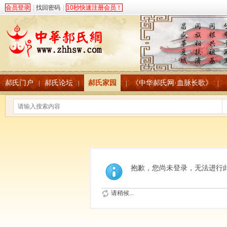
会员登录
|
找回密码
|
10秒快速注册会员！
郝氏门户
郝氏论坛
郝氏家园
《中华郝氏网·血脉长歌》
|
|
|
|
抱歉，您尚未登录，无法进行
请稍候...