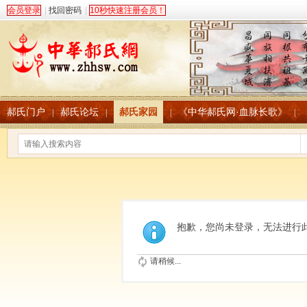
会员登录
|
找回密码
|
10秒快速注册会员！
郝氏门户
郝氏论坛
郝氏家园
《中华郝氏网·血脉长歌》
|
|
|
|
抱歉，您尚未登录，无法进行
请稍候...