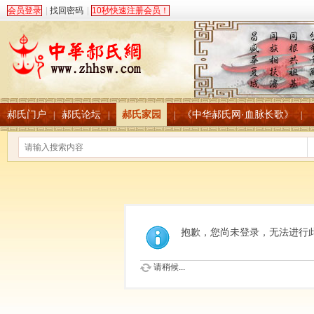
会员登录
|
找回密码
|
10秒快速注册会员！
郝氏门户
郝氏论坛
郝氏家园
《中华郝氏网·血脉长歌》
|
|
|
|
抱歉，您尚未登录，无法进行
请稍候...