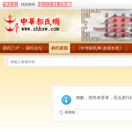
会员登录
|
找回密码
|
10秒快速注册会员！
郝氏门户
郝氏论坛
郝氏家园
《中华郝氏网·血脉长歌》
|
|
|
|
抱歉，您尚未登录，无法进行
请稍候...