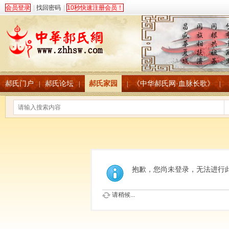
会员登录
|
找回密码
|
10秒快速注册会员！
郝氏门户
郝氏论坛
郝氏家园
《中华郝氏网·血脉长歌》
|
|
|
|
抱歉，您尚未登录，无法进行
请稍候...