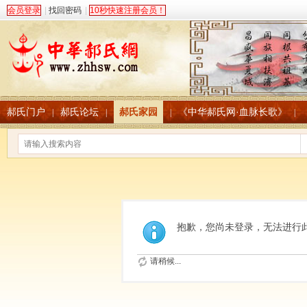
会员登录
|
找回密码
|
10秒快速注册会员！
郝氏门户
郝氏论坛
郝氏家园
《中华郝氏网·血脉长歌》
|
|
|
|
抱歉，您尚未登录，无法进行
请稍候...