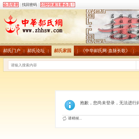
会员登录
|
找回密码
|
10秒快速注册会员！
郝氏门户
郝氏论坛
郝氏家园
《中华郝氏网·血脉长歌》
|
|
|
|
抱歉，您尚未登录，无法进行
请稍候...