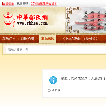
会员登录
|
找回密码
|
10秒快速注册会员！
郝氏门户
郝氏论坛
郝氏家园
《中华郝氏网·血脉长歌》
|
|
|
|
抱歉，您尚未登录，无法进行
请稍候...