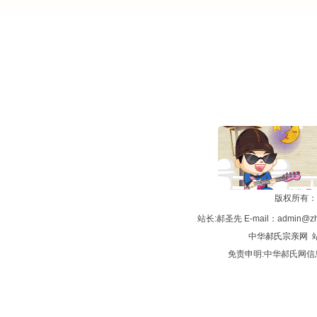
版权所有：
站长:郝圣先 E-mail：admin@zh
中华
郝氏宗亲网
站
免责申明:中华郝氏网