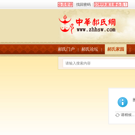
会员登录
|
找回密码
|
10秒快速注册会员！
郝氏门户
郝氏论坛
郝氏家园
|
|
|
请稍候...