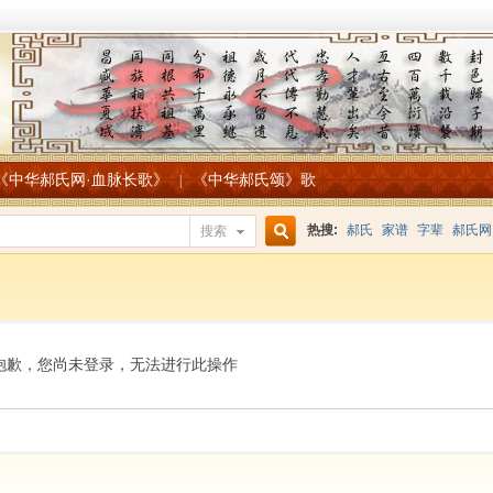
《中华郝氏网·血脉长歌》
《中华郝氏颂》歌
|
热搜:
郝氏
家谱
字辈
郝氏网
搜索
搜
索
抱歉，您尚未登录，无法进行此操作