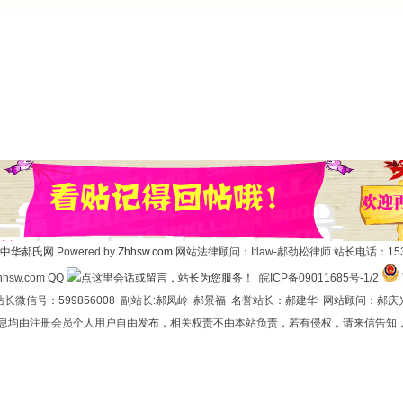
中华郝氏网
Powered by
Zhhsw.com
网站法律顾问：Itlaw-郝劲松律师 站长电话：1537
hsw.com QQ
皖ICP备09011685号-1/2
长微信号：599856008 副站长:郝凤岭 郝景福 名誉站长：郝建华 网站顾问：郝庆
信息均由注册会员个人用户自由发布，相关权责不由本站负责，若有侵权，请来信告知，