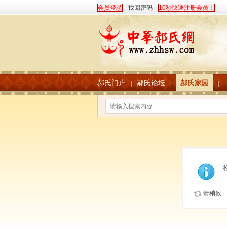
会员登录
|
找回密码
|
10秒快速注册会员！
郝氏门户
郝氏论坛
郝氏家园
|
|
|
请稍候...