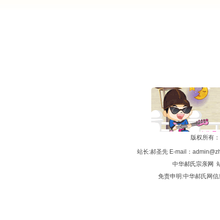
版权所有：
站长:郝圣先 E-mail：admin@zh
中华
郝氏宗亲网
站
免责申明:中华郝氏网