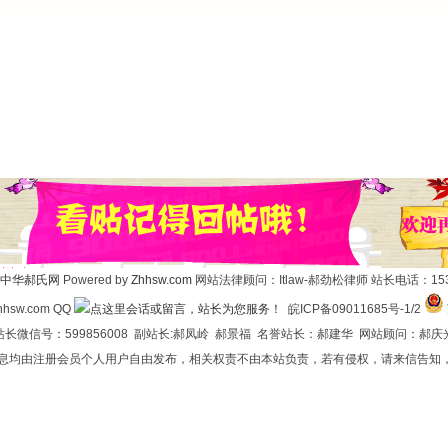
中华郝氏网
Powered by
Zhhsw.com
网站法律顾问：Itlaw-郝劲松律师 站长电话：1537
hsw.com QQ
皖ICP备09011685号-1/2
长微信号：599856008 副站长:郝凤岭 郝景福 名誉站长：郝建华 网站顾问：郝庆
信息均由注册会员个人用户自由发布，相关权责不由本站负责，若有侵权，请来信告知，