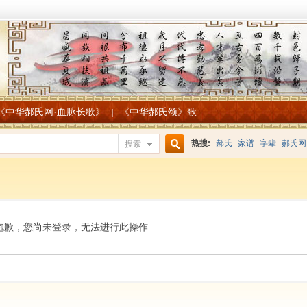
《中华郝氏网·血脉长歌》
《中华郝氏颂》歌
|
热搜:
郝氏
家谱
字辈
郝氏网
搜索
搜
索
抱歉，您尚未登录，无法进行此操作