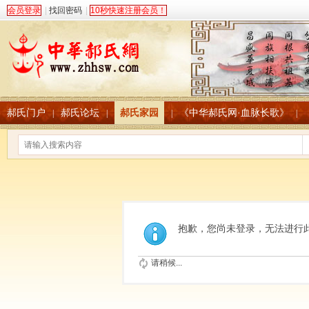
会员登录
|
找回密码
|
10秒快速注册会员！
郝氏门户
郝氏论坛
郝氏家园
《中华郝氏网·血脉长歌》
|
|
|
|
抱歉，您尚未登录，无法进行
请稍候...