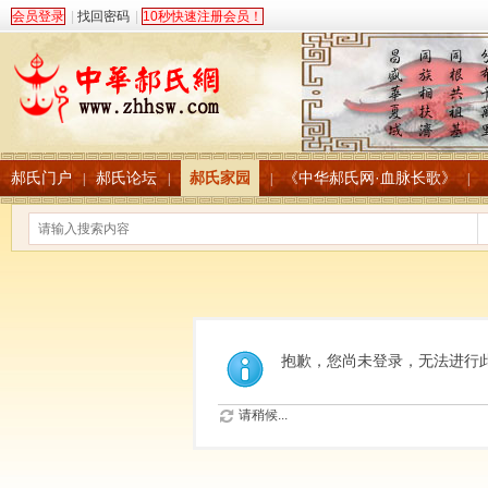
会员登录
|
找回密码
|
10秒快速注册会员！
郝氏门户
郝氏论坛
郝氏家园
《中华郝氏网·血脉长歌》
|
|
|
|
抱歉，您尚未登录，无法进行
请稍候...