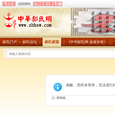
会员登录
|
找回密码
|
10秒快速注册会员！
郝氏门户
郝氏论坛
郝氏家园
《中华郝氏网·血脉长歌》
|
|
|
|
抱歉，您尚未登录，无法进行
请稍候...