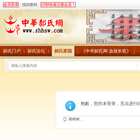
会员登录
|
找回密码
|
10秒快速注册会员！
郝氏门户
郝氏论坛
郝氏家园
《中华郝氏网·血脉长歌》
|
|
|
|
抱歉，您尚未登录，无法进行
请稍候...