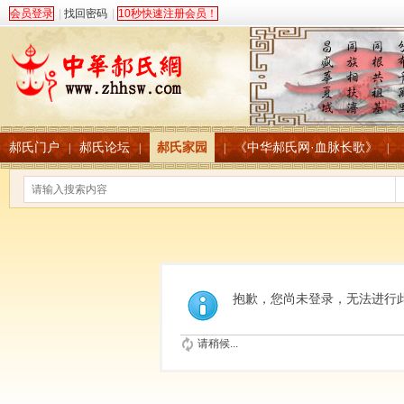
会员登录
|
找回密码
|
10秒快速注册会员！
郝氏门户
郝氏论坛
郝氏家园
《中华郝氏网·血脉长歌》
|
|
|
|
抱歉，您尚未登录，无法进行
请稍候...