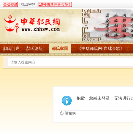
会员登录
|
找回密码
|
10秒快速注册会员！
郝氏门户
郝氏论坛
郝氏家园
《中华郝氏网·血脉长歌》
|
|
|
|
抱歉，您尚未登录，无法进行
请稍候...