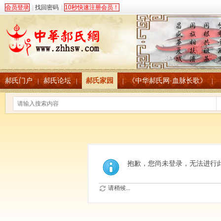
会员登录
|
找回密码
|
10秒快速注册会员！
郝氏门户
郝氏论坛
郝氏家园
《中华郝氏网·血脉长歌》
|
|
|
|
抱歉，您尚未登录，无法进行
请稍候...