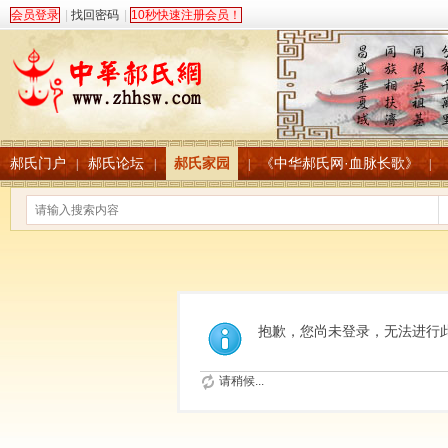
会员登录
|
找回密码
|
10秒快速注册会员！
郝氏门户
郝氏论坛
郝氏家园
《中华郝氏网·血脉长歌》
|
|
|
|
抱歉，您尚未登录，无法进行
请稍候...