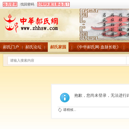
会员登录
|
找回密码
|
10秒快速注册会员！
郝氏门户
郝氏论坛
郝氏家园
《中华郝氏网·血脉长歌》
|
|
|
|
抱歉，您尚未登录，无法进行
请稍候...