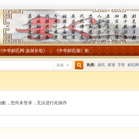
《中华郝氏网·血脉长歌》
《中华郝氏颂》歌
|
热搜:
郝氏
家谱
字辈
郝氏网
搜索
搜
索
抱歉，您尚未登录，无法进行此操作