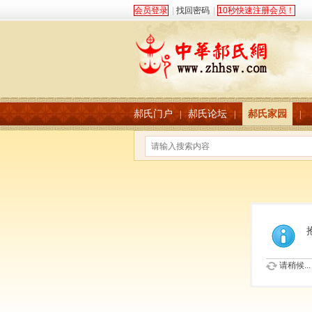
会员登录
|
找回密码
|
10秒快速注册会员！
郝氏门户
郝氏论坛
郝氏家园
|
|
|
请稍候...