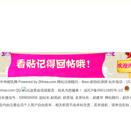
中华郝氏网
Powered by
Zhhsw.com
网站法律顾问：Itlaw-郝劲松律师 站长电话：1537
hsw.com QQ
皖ICP备09011685号-1/2
长微信号：599856008 副站长:郝凤岭 郝景福 名誉站长：郝建华 网站顾问：郝庆
信息均由注册会员个人用户自由发布，相关权责不由本站负责，若有侵权，请来信告知，