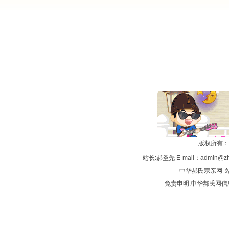
版权所有：
站长:郝圣先 E-mail：admin@zh
中华
郝氏宗亲网
站
免责申明:中华郝氏网