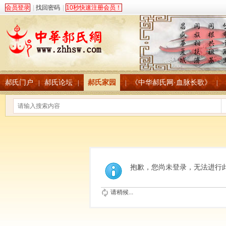
会员登录
|
找回密码
|
10秒快速注册会员！
郝氏门户
郝氏论坛
郝氏家园
《中华郝氏网·血脉长歌》
|
|
|
|
抱歉，您尚未登录，无法进行
请稍候...