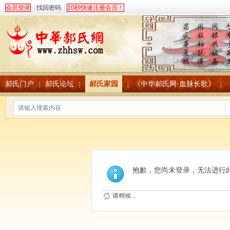
会员登录
|
找回密码
|
10秒快速注册会员！
郝氏门户
郝氏论坛
郝氏家园
《中华郝氏网·血脉长歌》
|
|
|
|
抱歉，您尚未登录，无法进行
请稍候...