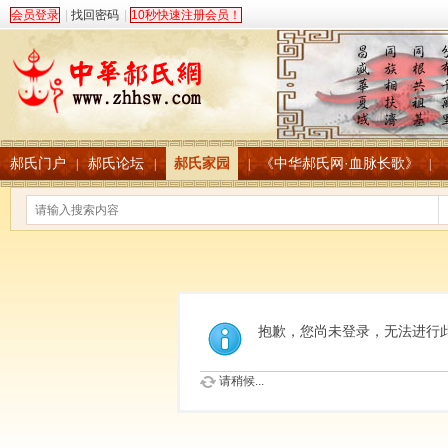
会员登录
|
找回密码
|
10秒快速注册会员！
郝氏门户
郝氏论坛
郝氏家园
《中华郝氏网·血脉长歌》
|
|
|
|
抱歉，您尚未登录，无法进行
请稍候...