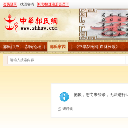
会员登录
|
找回密码
|
10秒快速注册会员！
郝氏门户
郝氏论坛
郝氏家园
《中华郝氏网·血脉长歌》
|
|
|
|
抱歉，您尚未登录，无法进行
请稍候...