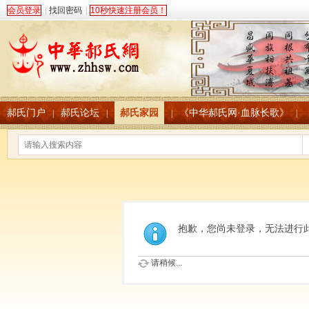
会员登录
|
找回密码
|
10秒快速注册会员！
郝氏门户
郝氏论坛
郝氏家园
《中华郝氏网·血脉长歌》
|
|
|
|
抱歉，您尚未登录，无法进行
请稍候...