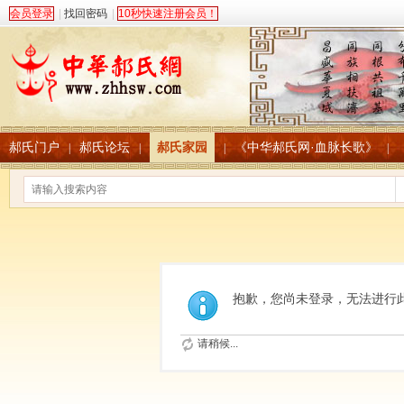
会员登录
|
找回密码
|
10秒快速注册会员！
郝氏门户
郝氏论坛
郝氏家园
《中华郝氏网·血脉长歌》
|
|
|
|
抱歉，您尚未登录，无法进行
请稍候...